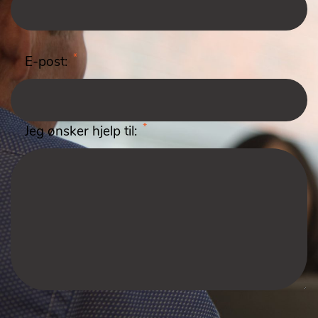
*
E-post:
*
Jeg ønsker hjelp til: