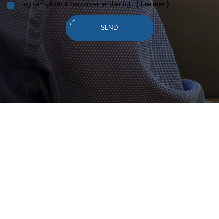
​Jeg samtykker til personvernerklæring
( Les mer )
SEND
Melding
sendt!