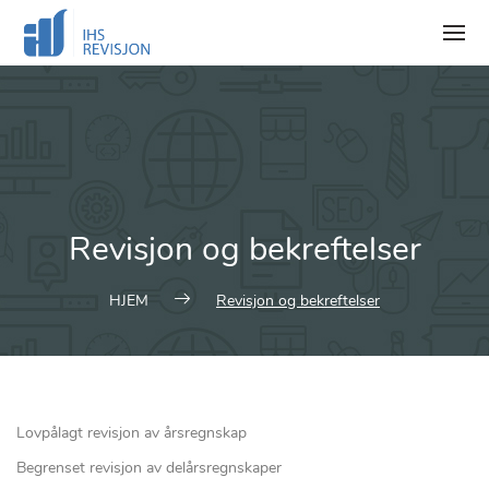
Skip
to
content
Revisjon og bekreftelser
HJEM
Revisjon og bekreftelser
Lovpålagt revisjon av årsregnskap
Begrenset revisjon av delårsregnskaper