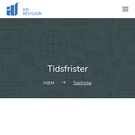
Skip
to
content
Tidsfrister
HJEM
Tidsfrister