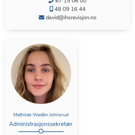
67 15 06 00
48 09 16 44
david@ihsrevisjon.no
Mathilde Wedèn Johnsrud
Administrasjonssekretær