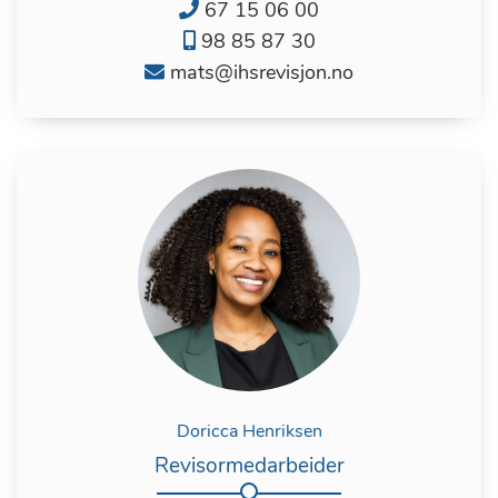
67 15 06 00
9
8 85 8
7 30
mats@ihsrevisjon.no
Doricca Henriksen
Revisormedarbeider