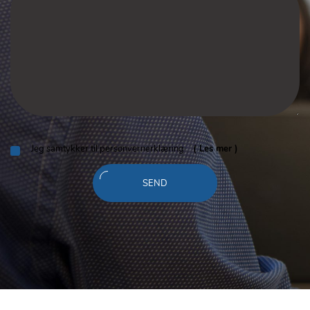
​Jeg samtykker til personvernerklæring
( Les mer )
SEND
Melding
sendt!