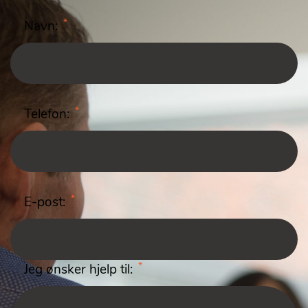
*
Navn:
*
Telefon:
*
E-post:
*
Jeg ønsker hjelp til: